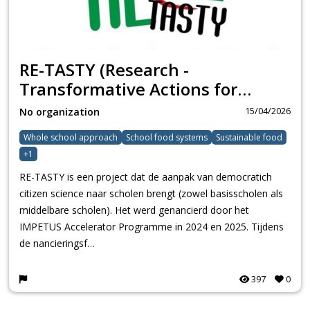
RE-TASTY (Research -
Transformative Actions for
Sustainability Together with
15/04/2026
No organization
Youth)
Whole school approach
School food systems
Sustainable food
+1
RE-TASTY is een project dat de aanpak van democratich
citizen science naar scholen brengt (zowel basisscholen als
middelbare scholen). Het werd gefinancierd door het
IMPETUS Accelerator Programme in 2024 en 2025. Tijdens
de financieringsf…
397
0