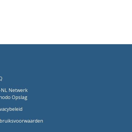
Q
-NL Netwerk
nodo Opslag
ivacybeleid
bruiksvoorwaarden