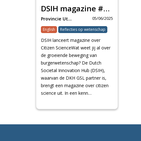
DSIH magazine #2: waarom is er citizen science?
05/06/2025
Provincie Utrecht
English
Reflecties op wetenschap
DSIH lanceert magazine over
Citizen ScienceWat weet jij al over
de groeiende beweging van
burgerwetenschap? De Dutch
Societal Innovation Hub (DSIH),
waarvan de DKH GSL partner is,
brengt een magazine over citizen
science uit. In een kenn…