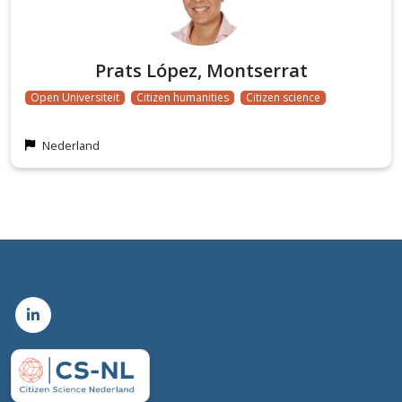
Prats López, Montserrat
Open Universiteit
Citizen humanities
Citizen science
Nederland