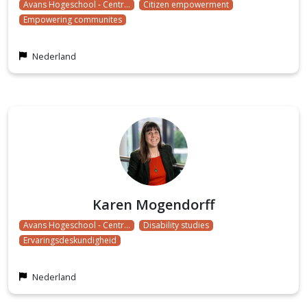
Avans Hogeschool - Centr…
Citizen empowerment
Empowering communites
Nederland
Karen Mogendorff
Avans Hogeschool - Centr…
Disability studies
Ervaringsdeskundigheid
Nederland