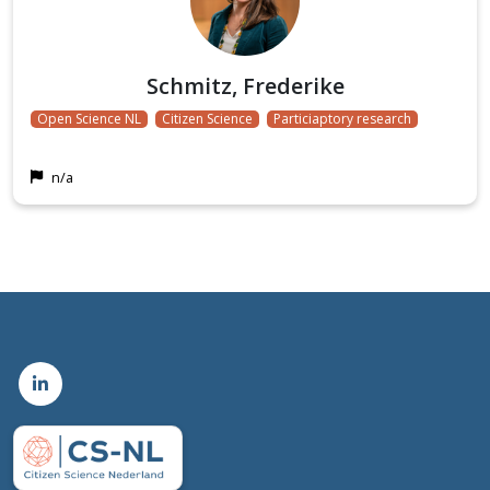
Schmitz, Frederike
Open Science NL
Citizen Science
Particiaptory research
n/a