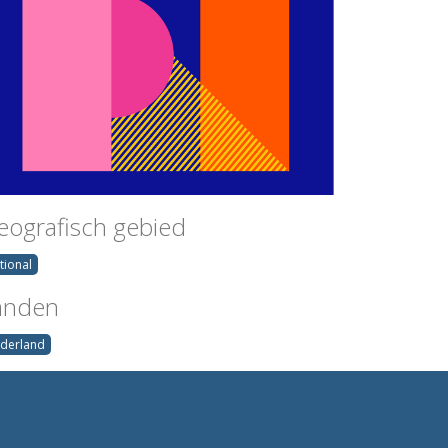
eografisch gebied
tional
anden
derland