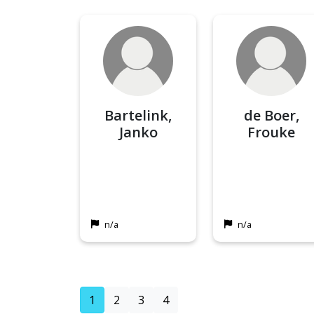
Bartelink,
de Boer,
Janko
Frouke
n/a
n/a
(current)
1
2
3
4