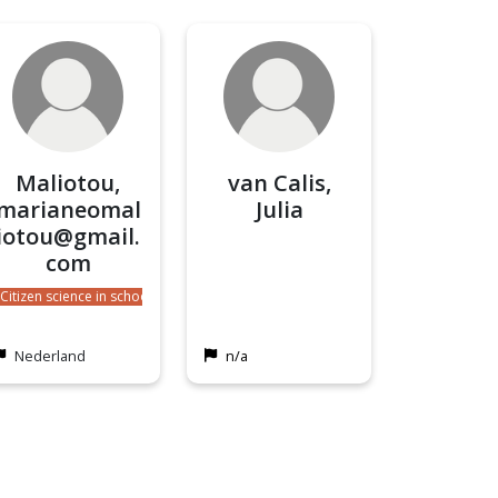
Maliotou,
van Calis,
marianeomal
Julia
iotou@gmail.
com
Citizen science in schools
Nederland
n/a