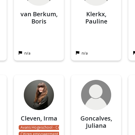
van Berkum,
Klerkx,
Boris
Pauline
n/a
n/a
Cleven, Irma
Goncalves,
Juliana
Avans Hogeschool - Centr…
Citizen empowerment