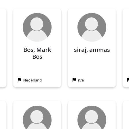
Bos, Mark
siraj, ammas
Bos
Nederland
n/a