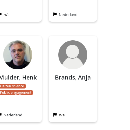
n/a
Nederland
Mulder, Henk
Brands, Anja
Citizen science
Public engagement
Nederland
n/a