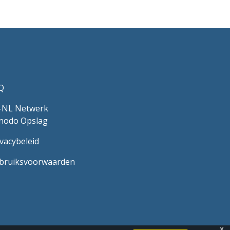
Q
-NL Netwerk
nodo Opslag
ivacybeleid
bruiksvoorwaarden
x