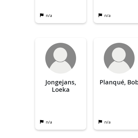
n/a
n/a
Jongejans,
Planqué, Bo
Loeka
n/a
n/a