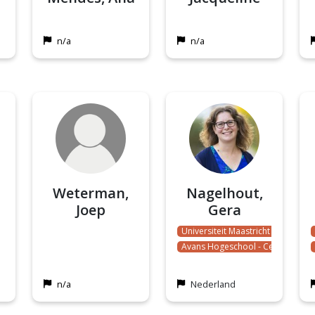
n/a
n/a
Weterman,
Nagelhout,
Joep
Gera
Universiteit Maastricht
Avans Hogeschool - Centr…
Gezondheid
Gezondheidsverschillen
n/a
Nederland