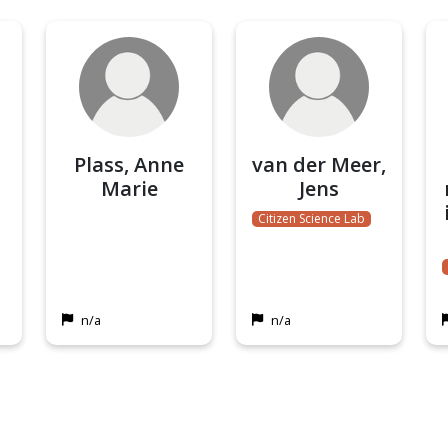
Plass, Anne
van der Meer,
Marie
Jens
Citizen Science Lab
n/a
n/a