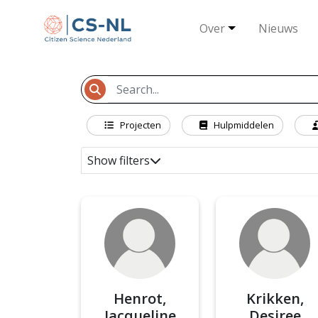
Over
Nieuws
Projecten
Hulpmiddelen
Show filters
Henrot,
Krikken,
Jacqueline
Desiree