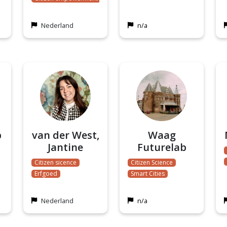
Empowering communites
Nederland
n/a
b
van der West,
Waag
Jantine
Futurelab
Citizen sicence
Citizen Science
Erfgoed
Smart Cities
Nederland
n/a