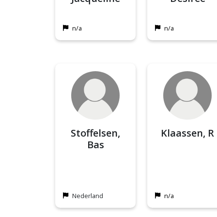
n/a
n/a
Stoffelsen,
Klaassen, R
Bas
Nederland
n/a