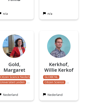
n/a
n/a
Gold,
Kerkhof,
Margaret
Willie Kerkof
Citizen Science Nederland
GLOBE NL
Universiteit Leiden
Citizen Science
Citizen Science Lab
Water
Socio-technical transitions
Nederland
Nederland
Sustainable development