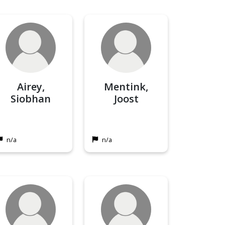
Airey,
Mentink,
Siobhan
Joost
n/a
n/a