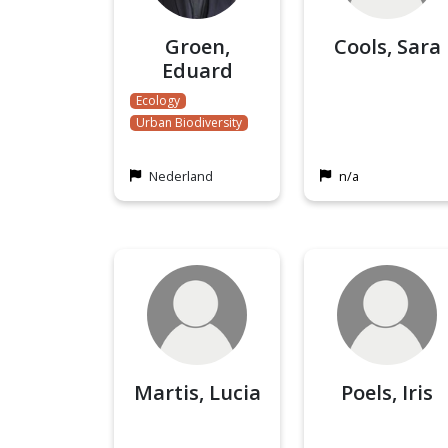
Groen,
Cools, Sara
Eduard
Ecology
Urban Biodiversity
Nederland
n/a
Martis, Lucia
Poels, Iris