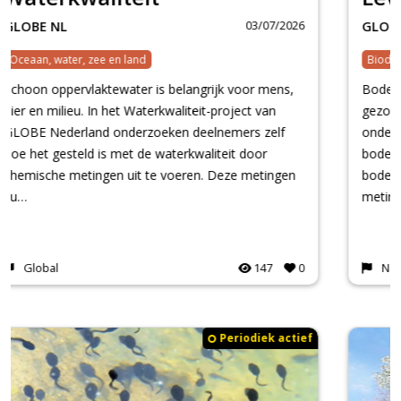
03/07/2026
GLOBE NL
Biodiversiteit
Bodemdieren zijn belangrijke indicatoren voor de
gezondheid van de bodem. In dit project
onderzoeken middelbare scholieren zelf het
bodemleven door op verschillende locaties
bodemdieren te zoeken en te tellen. Door deze
metingen op grote s…
National
135
0
Periodiek actief