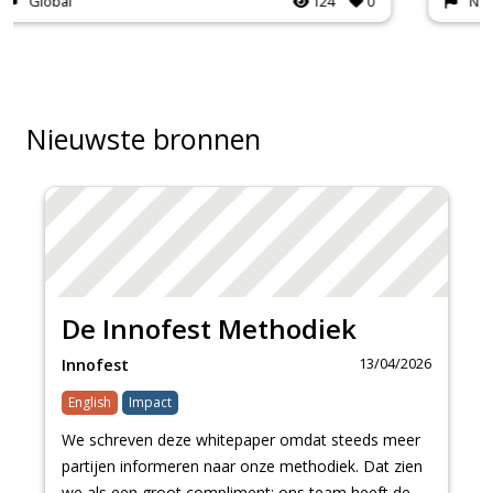
National
117
0
Nieuwste bronnen
De Innofest Methodiek
13/04/2026
Innofest
English
Impact
We schreven deze whitepaper omdat steeds meer
partijen informeren naar onze methodiek. Dat zien
we als een groot compliment: ons team heeft de