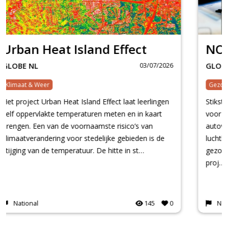
NO2
03/07/2026
GLOBE NL
Gezondheid & Geneeskunde
Stikstofdioxide (NO?) is een gas dat in Nederland
voor een groot deel wordt uitgestoten door
autoverkeer. Het is een belangrijke indicator voor
luchtkwaliteit en heeft invloed op zowel onze
gezondheid als onze leefomgeving. In het NO?-
proj…
National
125
0