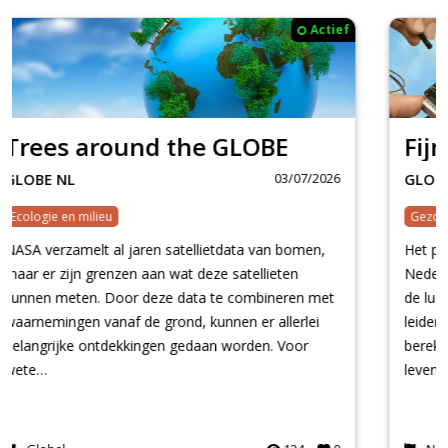
Actief
Fijnstof
03/07/2026
GLOBE NL
Gezondheid & Geneeskunde
Het project Fijnstof in de lucht van GLOBE
Nederland laat middelbare scholieren zelf fijnstof in
de lucht meten. Te hoge concentraties fijnstof
leiden tot een slechte luchtkwaliteit. Volgens
berekeningen van het RIVM is de gemiddelde
leven…