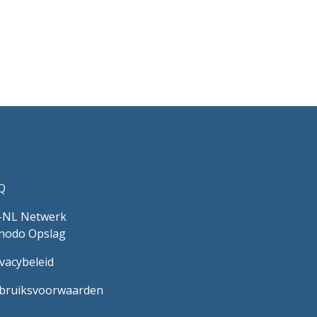
Q
-NL Netwerk
nodo Opslag
ivacybeleid
bruiksvoorwaarden