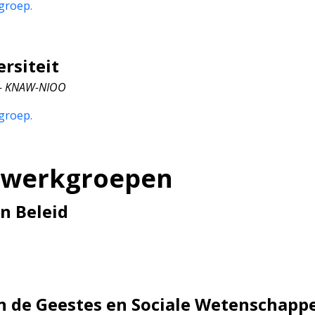
groep.
rsiteit
s - KNAW-NIOO
groep.
e werkgroepen
en Beleid
in de Geestes en Sociale Wetenschapp