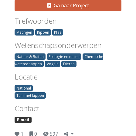
Ga naar Project
Trefwoorden
Metingen
Kippen
Pfas
Wetenschapsonderwerpen
Natuur & Buiten
Ecologie en milieu
Chemische
wetenschappen
Vogels
Dieren
Locatie
National
Tuin met kippen
Contact
E-mail
1
0
597