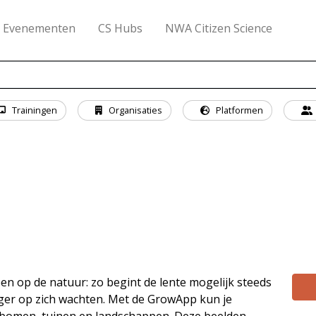
Evenementen
CS Hubs
NWA Citizen Science
Trainingen
Organisaties
Platformen
ben op de natuur: zo begint de lente mogelijk steeds
ger op zich wachten. Met de GrowApp kun je
 bomen, tuinen en landschappen. Deze beelden