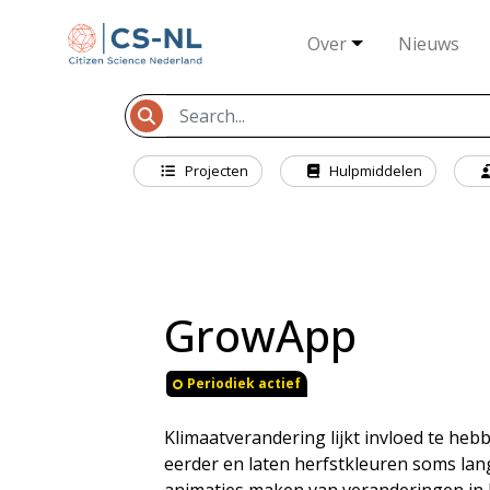
Over
Nieuws
Projecten
Hulpmiddelen
GrowApp
Periodiek actief
Klimaatverandering lijkt invloed te heb
eerder en laten herfstkleuren soms lan
animaties maken van veranderingen in