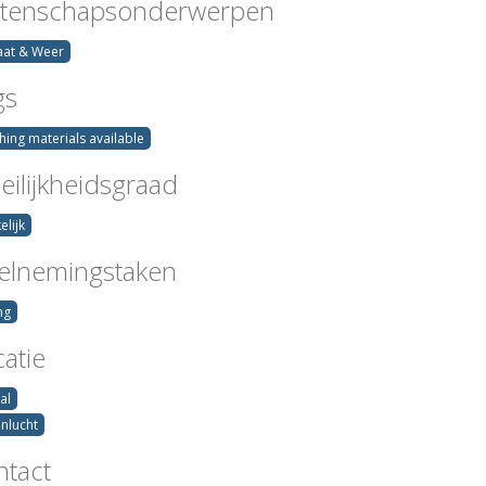
tenschapsonderwerpen
aat & Weer
gs
hing materials available
ilijkheidsgraad
elijk
elnemingstaken
ng
atie
al
enlucht
ntact