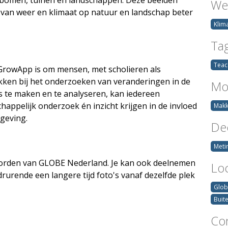
We
van weer en klimaat op natuur en landschap beter
Klim
Ta
Teac
GrowApp is om mensen, met scholieren als
ekken bij het onderzoeken van veranderingen in de
Moe
o’s te maken en te analyseren, kan iedereen
appelijk onderzoek én inzicht krijgen in de invloed
Makk
geving.
De
Meti
 worden van GLOBE Nederland. Je kan ook deelnemen
Loc
rende een langere tijd foto's vanaf dezelfde plek
Glob
Buit
Co