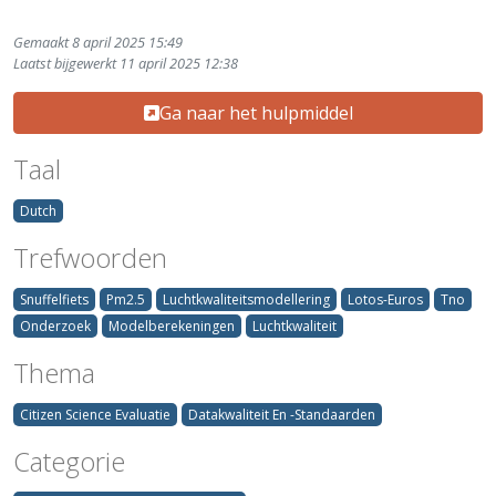
Gemaakt 8 april 2025 15:49
Laatst bijgewerkt 11 april 2025 12:38
Ga naar het hulpmiddel
Taal
Dutch
Trefwoorden
Snuffelfiets
Pm2.5
Luchtkwaliteitsmodellering
Lotos-Euros
Tno
Onderzoek
Modelberekeningen
Luchtkwaliteit
Thema
Citizen Science Evaluatie
Datakwaliteit En -Standaarden
Categorie