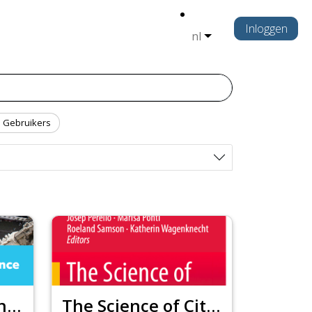
Inloggen
nl
Gebruikers
Draaiboek Citizen science voor lokale besturen
The Science of Citizen Science