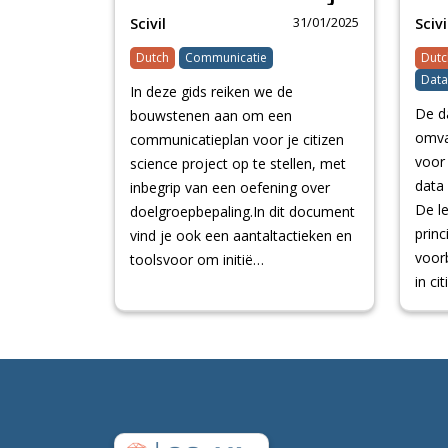
31/01/2025
Scivil
Scivi
Dutch
Communicatie
Dutc
Data
In deze gids reiken we de
De d
bouwstenen aan om een
omva
communicatieplan voor je citizen
voor
science project op te stellen, met
data 
inbegrip van een oefening over
De le
doelgroepbepaling.In dit document
princ
vind je ook een aantaltactieken en
voor
toolsvoor om initië…
in ci