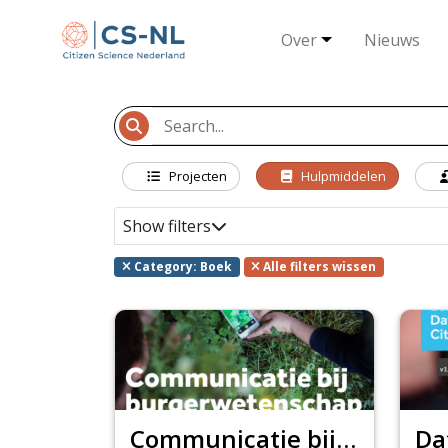
Over
Nieuws
Projecten
Hulpmiddelen
Show filters
Category: Boek
Alle filters wissen
Communicatie bij burgerwetenschap Een praktische handleiding voor communicatie en betrokkenheid bij…