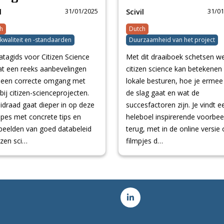
31/01/2025
31/01
l
Scivil
h
Dutch
kwaliteit en -standaarden
Duurzaamheid van het project
atagids voor Citizen Science
Met dit draaiboek schetsen w
t een reeks aanbevelingen
citizen science kan betekenen
 een correcte omgang met
lokale besturen, hoe je ermee
bij citizen-scienceprojecten.
de slag gaat en wat de
idraad gaat dieper in op deze
succesfactoren zijn. Je vindt e
ipes met concrete tips en
heleboel inspirerende voorbee
beelden van goed databeleid
terug, met in de online versie
tizen sci…
filmpjes d…