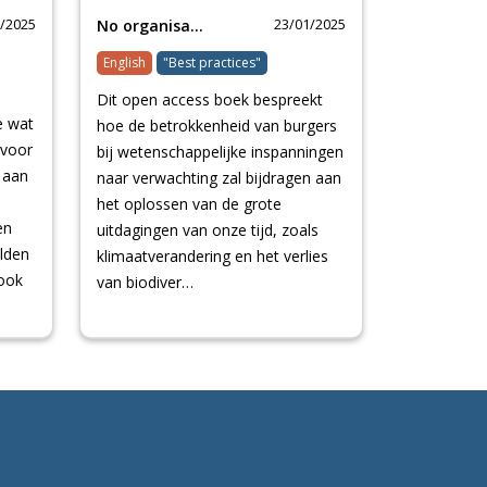
/2025
23/01/2025
No organisation
English
"Best practices"
Dit open access boek bespreekt
e wat
hoe de betrokkenheid van burgers
 voor
bij wetenschappelijke inspanningen
 aan
naar verwachting zal bijdragen aan
het oplossen van de grote
en
uitdagingen van onze tijd, zoals
lden
klimaatverandering en het verlies
 ook
van biodiver…