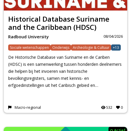
Historical Database Suriname
and the Caribbean (HDSC)
08/04/2026
Radboud University
Sociale wetenschappen
Onderwijs
Archeologie & Cultuur
+13
De Historische Database van Suriname en de Cariben
(HDSC) is een samenwerking tussen honderden deelnemers
die helpen bij het invoeren van historische
bevolkingsregisters, samen met kennis- en
erfgoedinstellingen uit het Caribisch gebied en…
Macro-regional
532
0
Actief