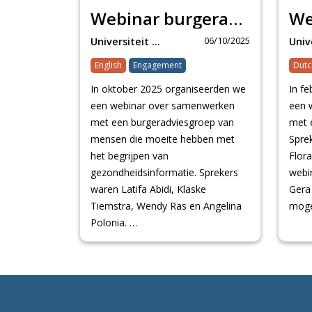
Webinar burgeradviesgroep begrijpen van gezondheidsinformatie
06/10/2025
Universiteit Maastr…
English
Engagement
Dutc
In oktober 2025 organiseerden we
In f
een webinar over samenwerken
een 
met een burgeradviesgroep van
met 
mensen die moeite hebben met
Sprek
het begrijpen van
Flor
gezondheidsinformatie. Sprekers
webi
waren Latifa Abidi, Klaske
Gera
Tiemstra, Wendy Ras en Angelina
moge
Polonia. …