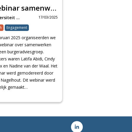
Webinar samenwerken met een burgeradviesgroep
17/03/2025
Universiteit Maastr…
h
Engagement
ebruari 2025 organiseerden we
webinar over samenwerken
een burgeradviesgroep.
ers waren Latifa Abidi, Cindy
ax en Nadine van der Waal. Het
nar werd gemodereerd door
 Nagelhout. Dit webinar werd
lijk gemaakt…