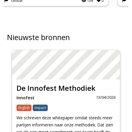
National
129
0
Nieuwste bronnen
De Innofest Methodiek
13/04/2026
Innofest
English
Impact
We schreven deze whitepaper omdat steeds meer
partijen informeren naar onze methodiek. Dat zien
we als een groot compliment: ons team heeft de