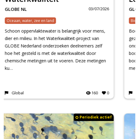
03/07/2026
GLOBE NL
Biodiversiteit
Bodemdieren zijn belangrijke indicatoren voor de
gezondheid van de bodem. In dit project
onderzoeken middelbare scholieren zelf het
bodemleven door op verschillende locaties
bodemdieren te zoeken en te tellen. Door deze
metingen op grote s…
National
147
0
Periodiek actief