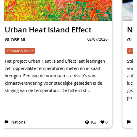
NO2
03/07/2026
GLOBE NL
Gezondheid & Geneeskunde
Stikstofdioxide (NO?) is een gas dat in Nederland
voor een groot deel wordt uitgestoten door
autoverkeer. Het is een belangrijke indicator voor
luchtkwaliteit en heeft invloed op zowel onze
gezondheid als onze leefomgeving. In het NO?-
proj…
National
139
0