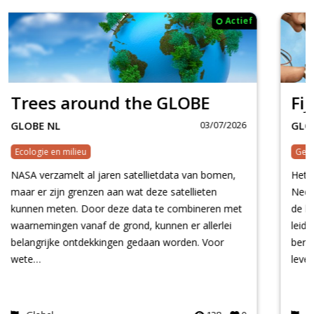
Actief
Fijnstof
03/07/2026
GLOBE NL
Gezondheid & Geneeskunde
Het project Fijnstof in de lucht van GLOBE
Nederland laat middelbare scholieren zelf fijnstof in
de lucht meten. Te hoge concentraties fijnstof
leiden tot een slechte luchtkwaliteit. Volgens
berekeningen van het RIVM is de gemiddelde
leven…